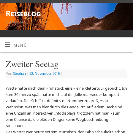
Reiseblog
NAMIBIA
MENÜ
Zweiter Seetag
Von
Stephan
|
22. November 2016
|
Yvette hatte nach dem Frühstück eine kleine Klettertour gebucht. Ich
kam 30 min zu spät, hatte mich auf der Jolle mal wieder komplett
verlaufen. Das Schiff ist definitiv ne Nummer zu groß, es ist
Wahnsinn, was man hier durch die Gänge irrt. Auf jedem Deck sind
eine Unzahl an interaktiven Infodisplays, trotzdem hat man kaum
eine Chance da die blöden Dinger keine Wegbeschreibung
raushauen.
Das Wetter war heute extrem stürmisch, der Kahn schaukelte schon